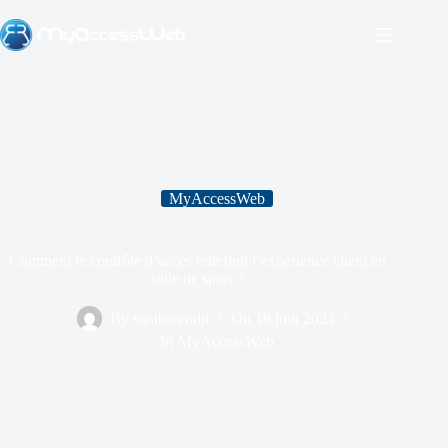
MyAccessWeb
Comment le contrôle d’accès redéfinit l’expérience client en
salle de sport ?
By
sarabarendji
On
19 juin 2024
In
MyAccessWeb