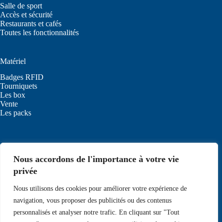
Salle de sport
Accès et sécurité
Restaurants et cafés
Toutes les fonctionnalités
Matériel
Badges RFID
Tourniquets
Les box
Vente
Les packs
Démo gratuite
Nous accordons de l'importance à votre vie
Réserver une
démo gratuite
privée
Nous utilisons des cookies pour améliorer votre expérience de
Infos
navigation, vous proposer des publicités ou des contenus
Politique de confidentialité
personnalisés et analyser notre trafic. En cliquant sur "Tout
Copyright © 2026 - MyAccessWeb