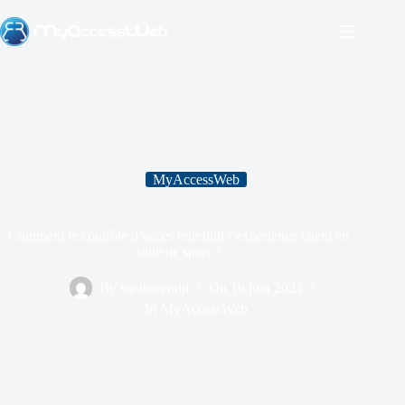
MyAccessWeb
Comment le contrôle d’accès redéfinit l’expérience client en
salle de sport ?
By
sarabarendji
On
19 juin 2024
In
MyAccessWeb