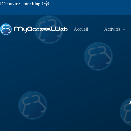
Découvrez notre
blog !
🤩
Accueil
Activités